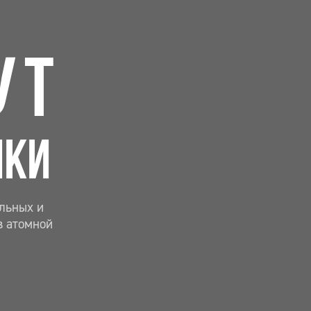
УТ
ИКИ
льных и
в атомной