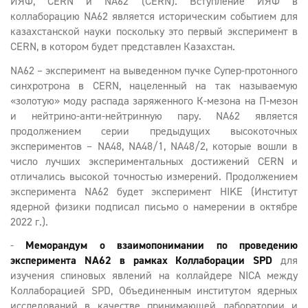
ИЯФ, CERN и NA62 (CERN). Вступление ИЯФ в
коллаборацию NA62 является историческим событием для
казахстанской науки поскольку это первый эксперимент в
CERN, в котором будет представлен Казахстан.
NA62 – эксперимент на выведенном пучке Супер-протонного
синхротрона в CERN, нацеленный на так называемую
«золотую» моду распада заряженного К-мезона на П-мезон
и нейтрино-анти-нейтринную пару. NA62 является
продолжением серии предыдущих высокоточных
экспериментов – NA48, NA48/1, NA48/2, которые вошли в
число лучших экспериментальных достижений CERN и
отличались высокой точностью измерений. Продолжением
эксперимента NA62 будет эксперимент HIKE (Институт
ядерной физики подписал письмо о намерении в октябре
2022 г.).
-
Меморандум о взаимопонимании по проведению
эксперимента NA62 в рамках Коллаборации SPD
для
изучения спиновых явлений на коллайдере NICA между
Коллаборацией SPD, Объединенным институтом ядерных
исследований в качестве принимающей лаборатории и