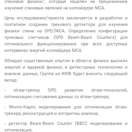
спиновой физики”, который нацелен на прецизионное
изучение спиновых явлений на коллайдере NICA.
Цель исследования/проекта заключается в разработке и
поэтапном создании трекового детектора для изучения
физики спина на SPD/NICA. Определение конфигурации
пучковых счетчиков (SPD Beam-Beam Counters) для
оптимального функционирования при всех доступных
интервалах энергий коллайдера NICA.
Обладая существенным опытом в области физики высоких
энергий и ядерной физики, в детекторных технологиях и
анализе данных, Группа из ИЯФ будет вносить следующий
вклад:
- straw-трекер SPD: развитие straw-технологий,
оптимизация считывания данных со straw-трекера;
- Монте-Карло моделирование для оптимизации straw-
трекера, реконструкция и алгоритмы анализа;
- детектор Beam-Beam Counter (BBC): моделирование и
оптимизация.