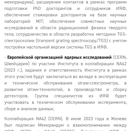
меморандума); расширение контактов в рамках программ
подготовки PhD докторантов и сотрудников ИЯФ,
обеспечение стажировки докторантов на базе научных
лабораторий MIT; обеспечение совместных научных
исследований в области радиационной физики твердого
тела; сотрудничество в области разработки методики TGS-
спектроскопии (transient grating spectroscopy/TGS) с учетом
постройки настольной версии системы TGS в ИЯФ.
-
Европейской организацией ядерных исследований
(CERN,
Швейцария) по участию Института в коллаборации NA62
(2023 г.), задания и ответственность Института в рамках
этого участия будут заключаться во вкладе в эксплуатацию
и техническое обслуживание straw-спектрометра, в
развитие straw-технологий, в производство и сборку
детекторов. Группа специалистов из ИЯФ будет
участвовать в техническом обслуживании эксперимента,
сборе и анализе данных;
Коллаборация NA62 (СЕRN). В июне 2023 года в Женеве
был подписан Меморандум о взаимопонимании между