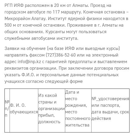
РГП ИЯФ расположен в 20 км от Алматы. Проезд на
городском автобусе по 117 маршруту. Конечная остановка –
Микрорайон Алатау. Институт ядерной физики находится в
500 м от конечной остановки. Проживание в г. Алматы на
общих основаниях. Курсанты могут пользоваться
служебными автобусами института.
Заявки на обучение (на базе ИЯФ или выездные курсы)
направлять факсом (727)386-52-60 или на электронный
адрес info@inp.kz с гарантией предоплаты и выставлением
реквизитов организации. При заключении договора просим
указать Ф.И.О. и персональные данные потенциальных
учащихся согласно следующей форме
Дата и
Из какой
место
№_удостоверения
№
страны и
Ф. И. О.
рождения,
или паспорта,
п/
организации
обучающихся
место
дата выдачи, срок
п
прибыл,
постоянного
действия
должность
жительства