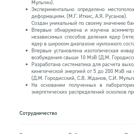
Мульгин).
Экспериментально определено местополо
деформациям. (М.Г. Иткис, А.Я. Русанов).
Создан уникальный по своему значению бан
Впервые обнаружена и изучена асимметри
независимых способов деления ядер (гете
ядер в широком диапазоне нуклонного состава
Впервые установлена изотопическая инва
возбуждения свыше 10 МэВ (Д.М. Городисски
Разработана систематика для расчета выхо
кинетической энергией от 5 до 200 МэВ на 
(Д.М. Городисский, С.В. Жданов, С.И. Мульг
На основании полученных в лаборатори
энергетических распределений осколков про
Сотрудничество