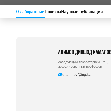
О лаборатории
Проекты
Научные публикации
АЛИМОВ ДИЛШОД КАМАЛО
Заведующий лабораторией, PhD,
ассоциированный профессор
d_alimov@inp.kz