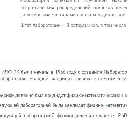
Лаборатория занимается изучением механ
энергетических распределений осколков деле
заряженными частицами в широком диапазоне э
Штат лаборатории - 8
сотрудников, в том числ
 ИЯФ РК были начаты в 1966 году с создания Лаборато
абораторию молодой кандидат физико-математически
физики деления был кандидат физико-математических на
аведующей лабораторией была кандидат физико-математи
аведующей лабораторией физики деления является PhD