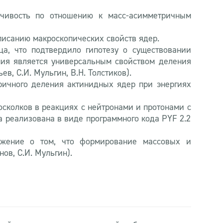
ойчивость по отношению к масс-асимметричным
писанию макроскопических свойств ядер.
а, что подтвердило гипотезу о существовании
ения является универсальным свойством деления
ев, С.И. Мульгин, В.Н. Толстиков).
ричного деления актинидных ядер при энергиях
осколков в реакциях с нейтронами и протонами с
ка реализована в виде программного кода PYF 2.2
ожение о том, что формирование массовых и
ов, С.И. Мульгин).