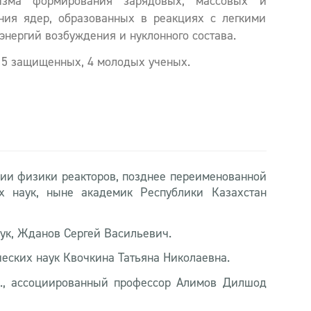
изма формирования зарядовых, массовых и
ния ядер, образованных в реакциях с легкими
нергий возбуждения и нуклонного состава.
е 5 защищенных, 4 молодых ученых.
рии физики реакторов, позднее переименованной
х наук, ныне академик Республики Казахстан
ук, Жданов Сергей Васильевич.
ческих наук Квочкина Татьяна Николаевна.
., ассоциированный профессор Алимов Дилшод