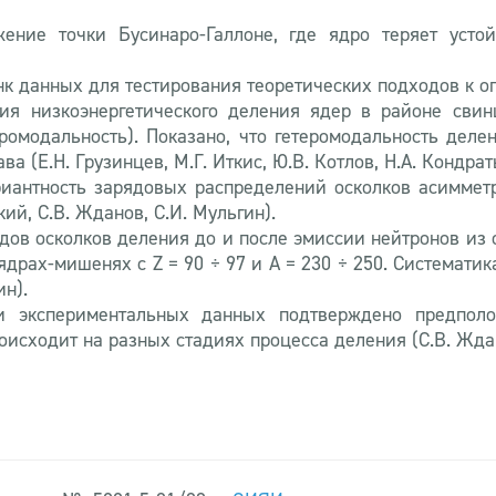
жение точки Бусинаро-Галлоне, где ядро теряет уст
к данных для тестирования теоретических подходов к о
я низкоэнергетического деления ядер в районе свинц
ромодальность). Показано, что гетеромодальность дел
 (Е.Н. Грузинцев, М.Г. Иткис, Ю.В. Котлов, Н.А. Кондрать
риантность зарядовых распределений осколков асиммет
й, С.В. Жданов, С.И. Мульгин).
дов осколков деления до и после эмиссии нейтронов из 
ядрах-мишенях с Z = 90 ÷ 97 и A = 230 ÷ 250. Системати
ин).
и экспериментальных данных подтверждено предпол
исходит на разных стадиях процесса деления (С.В. Ждан