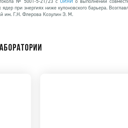
токола № 5001-5-21/23 с
ОИЯИ
о выполнении совмест
ядер при энергиях ниже кулоновского барьера. Возглавля
 им. Г.Н. Флерова Козулин Э. М.
ЛАБОРАТОРИИ