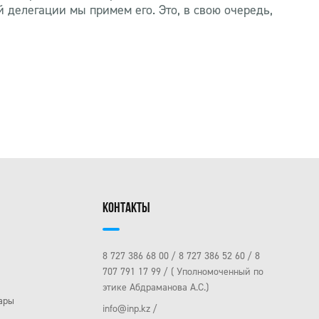
 делегации мы примем его. Это, в свою очередь,
КОНТАКТЫ
8 727 386 68 00
8 727 386 52 60
8
707 791 17 99
( Уполномоченный по
этике Абдраманова А.С.)
ары
info@inp.kz