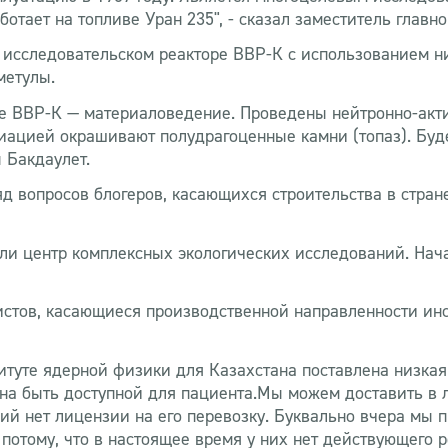
отает на топливе Уран 235", - сказал заместитель главн
 исследовательском реакторе ВВР-К с использованием ни
метулы.
ре ВВР-К — материаловедение. Проведены нейтронно-ак
ацией окрашивают полудрагоценные камни (топаз). Буде
 Бакдаулет.
яд вопросов блогеров, касающихся строительства в стран
или центр комплексных экологических исследований. Нач
истов, касающиеся производственной направленности инс
уте ядерной физики для Казахстана поставлена низкая ц
лжна быть доступной для пациента.Мы можем доставить в
ий нет лицензии на его перевозку. Буквально вчера мы п
отому, что в настоящее время у них нет действующего р