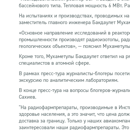
бассейнового типа. Тепловая мощность 6 МВт. Раб
На испытаниях и производствах, проводимых на
заместитель главного инженера Бакдаулет Муха
«Основное направление исследований в реакто
промышленности производят радиоизотопы, ради
геологических объектов», — пояснил Мухаметулы
Кроме того, Мухаметулы Бакдаулет ответил на р
специалистов в атомной сфере.
В рамках пресс-тура журналисты-блогеры посет
экскурсию по аналитическим лабораториям.
В конце пресс-тура на вопросы блогеров-журнал
Сахиев.
"На радиофармпрепараты, производимые в Инстит
здоровье населения, а это значит, что цена до
доставка за границу. Только у наших авиакомпан
заинтересовали наши радиофармпрепараты. Это п