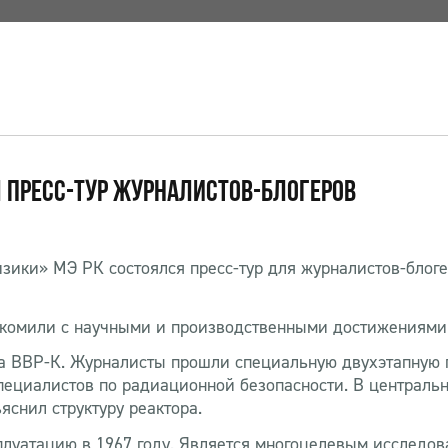
 ПРЕСС-ТУР ЖУРНАЛИСТОВ-БЛОГЕРОВ
изики» МЭ РК состоялся пресс-тур для журналистов-блоге
акомили с научными и производственными достижениями 
ора ВВР-К. Журналисты прошли специальную двухэтапную 
пециалистов по радиационной безопасности. В централь
яснил структуру реактора.
плуатацию в 1967 году. Является многоцелевым исследо