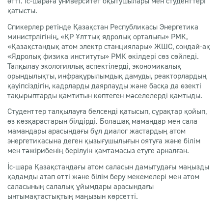
өтті. Іс-шараға университет оқытушылары мен студенттері
қатысты.
Спикерлер ретінде Қазақстан Республикасы Энергетика
министрлігінің, «ҚР Ұлттық ядролық орталығы» РМК,
«Қазақстандық атом электр станциялары» ЖШС, сондай-ақ
«Ядролық физика институты» РМК өкілдері сөз сөйледі.
Талқылау экологиялық аспектілерді, экономикалық
орындылықты, инфрақұрылымдық дамуды, реакторлардың
қауіпсіздігін, кадрларды даярлауды және басқа да өзекті
тақырыптарды қамтитын көптеген мәселелерді қамтыды.
Студенттер талқылауға белсенді қатысып, сұрақтар қойып,
өз көзқарастарын білдірді. Болашақ мамандар мен сала
мамандары арасындағы бұл диалог жастардың атом
энергетикасына деген қызығушылығын оятуға және білім
мен тәжірибенің берілуін қамтамасыз етуге арналған.
Іс-шара Қазақстандағы атом саласын дамытудағы маңызды
қадамды атап өтті және білім беру мекемелері мен атом
саласының салалық ұйымдары арасындағы
ынтымақтастықтың маңызын көрсетті.