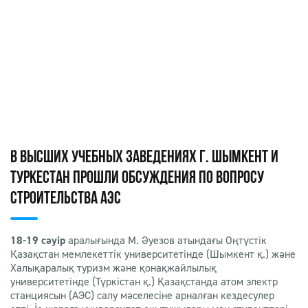
В ВЫСШИХ УЧЕБНЫХ ЗАВЕДЕНИЯХ Г. ШЫМКЕНТ И
ТУРКЕСТАН ПРОШЛИ ОБСУЖДЕНИЯ ПО ВОПРОСУ
СТРОИТЕЛЬСТВА АЭС
18-19 сәуір
аралығында М. Әуезов атындағы Оңтүстік
Қазақстан мемлекеттік университетінде (Шымкент қ.) және
Халықаралық туризм және қонақжайлылық
университетінде (Түркістан қ.) Қазақстанда атом электр
станциясын (АЭС) салу мәселесіне арналған кездесулер