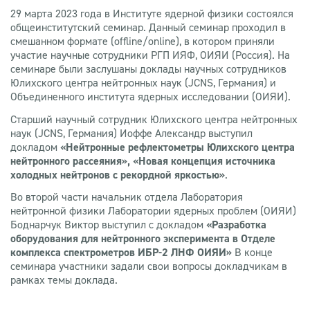
29 марта 2023 года в Институте ядерной физики состоялся
общеинститутский семинар. Данный семинар проходил в
смешанном формате (offline/online), в котором приняли
участие научные сотрудники РГП ИЯФ, ОИЯИ (Россия). На
семинаре были заслушаны доклады научных сотрудников
Юлихского центра нейтронных наук (JCNS, Германия) и
Объединенного института ядерных исследовании (ОИЯИ).
Старший научный сотрудник Юлихского центра нейтронных
наук (JCNS, Германия) Иоффе Александр выступил
докладом
«Нейтронные рефлектометры Юлихского центра
нейтронного рассеяния», «Новая концепция источника
холодных нейтронов с рекордной яркостью»
.
Во второй части начальник отдела Лаборатория
нейтронной физики Лаборатории ядерных проблем (ОИЯИ)
Боднарчук Виктор выступил с докладом
«Разработка
оборудования для нейтронного эксперимента в Отделе
комплекса спектрометров ИБР-2 ЛНФ ОИЯИ»
В конце
семинара участники задали свои вопросы докладчикам в
рамках темы доклада.