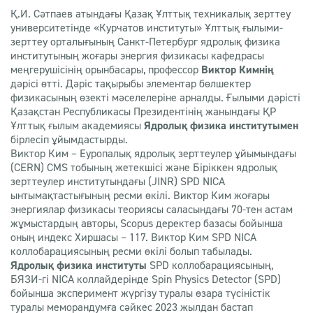
Қ.И. Сәтпаев атындағы Қазақ Ұлттық техникалық зерттеу
университетінде «Курчатов институты» Ұлттық ғылыми-
зерттеу орталығының Санкт-Петербург ядролық физика
институтының жоғары энергия физикасы кафедрасы
меңгерушісінің орынбасары, профессор
Виктор Кимнің
дәрісі өтті. Дәріс тақырыбы элементар бөлшектер
физикасының өзекті мәселелеріне арналды. Ғылыми дәрісті
Қазақстан Республикасы Президентінің жанындағы ҚР
Ұлттық ғылым академиясы
Ядролық физика институтымен
бірлесіп ұйымдастырды.
Виктор Ким – Еуропалық ядролық зерттеулер ұйымындағы
(CERN) CMS тобының жетекшісі және Біріккен ядролық
зерттеулер институтындағы (JINR) SPD NICA
ынтымақтастығының ресми өкілі. Виктор Ким жоғары
энергиялар физикасы теориясы саласындағы 70-тен астам
жұмыстардың авторы, Scopus деректер базасы бойынша
оның индекс Хиршасы – 117. Виктор Ким SPD NICA
коллобарациясының ресми өкілі болып табылады.
Ядролық физика институты
SPD коллобарациясының,
БЯЗИ-гі NICA коллайдерінде Spin Physics Detector (SPD)
бойынша эксперимент жүргізу туралы өзара түсіністік
туралы меморандумға сәйкес 2023 жылдан бастап