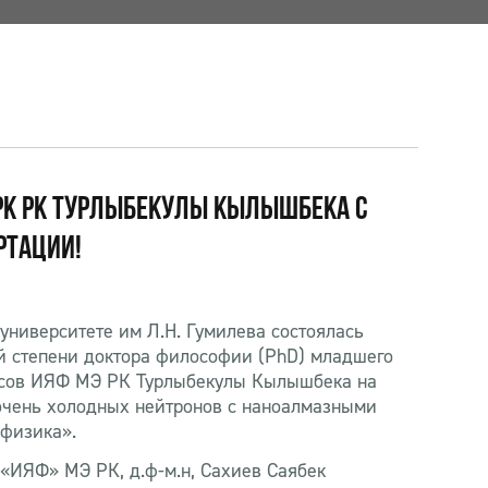
РК РК ТУРЛЫБЕКУЛЫ КЫЛЫШБЕКА С
РТАЦИИ!
университете им Л.Н. Гумилева состоялась
й степени доктора философии (PhD) младшего
ссов ИЯФ МЭ РК Турлыбекулы Кылышбека на
очень холодных нейтронов с наноалмазными
физика».
«ИЯФ» МЭ РК, д.ф-м.н, Сахиев Саябек