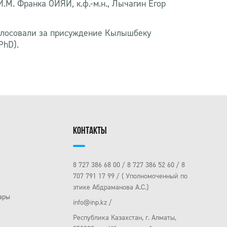
М. Франка ОИЯИ, к.ф.-м.н., Лычагин Егор
голосовали за присуждение Кылышбеку
PhD).
КОНТАКТЫ
8 727 386 68 00
8 727 386 52 60
8
707 791 17 99
( Уполномоченный по
этике Абдраманова А.С.)
ары
info@inp.kz
Республика Казахстан, г. Алматы,