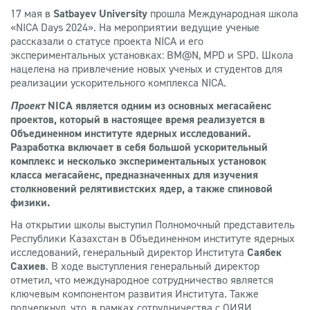
17 мая в
Satbayev University
прошла Международная школа
«NICA Days 2024». На мероприятии ведущие ученые
рассказали о статусе проекта NICA и его
экспериментальных установках: BM@N, MPD и SPD. Школа
нацелена на привлечение новых ученых и студентов для
реализации ускорительного комплекса NICA.
Проект
NICA является одним из основных мегасайенс
проектов, который в настоящее время реализуется в
Объединенном институте ядерных исследований.
Разработка включает в себя большой ускорительный
комплекс и несколько экспериментальных установок
класса мегасайенс, предназначенных для изучения
столкновений релятивистских ядер, а также спиновой
физики.
На открытии школы выступил Полномочный представитель
Республики Казахстан в Объединенном институте ядерных
исследований, генеральный директор Института
Саябек
Сахиев
. В ходе выступления генеральный директор
отметил, что международное сотрудничество является
ключевым компонентом развития Института. Также
подчеркнул, что, в рамках сотрудничества с ОИЯИ