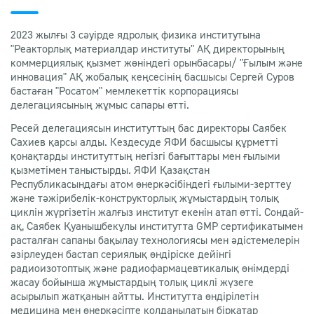
2023 жылғы 3 сәуірде ядролық физика институтына
"Реакторлық материалдар институты" АҚ директорының
коммерциялық қызмет жөніндегі орынбасары/ "Ғылым және
инновация" АҚ жобалық кеңсесінің басшысы Сергей Суров
бастаған "Росатом" мемлекеттік корпорациясы
делегациясының жұмыс сапары өтті.
Ресей делегациясын институттың бас директоры Саябек
Сахиев қарсы алды. Кездесуде ЯФИ басшысы құрметті
қонақтарды институттың негізгі бағыттары мен ғылыми
қызметімен таныстырды. ЯФИ Қазақстан
Республикасындағы атом өнеркәсібіндегі ғылыми-зерттеу
және тәжірибелік-конструкторлық жұмыстардың толық
циклін жүргізетін жалғыз институт екенін атап өтті. Сондай-
ақ, Саябек Қуанышбекұлы институтта GMP сертификатымен
расталған сапаны бақылау технологиясы мен әдістемелерін
әзірлеуден бастап сериялық өндіріске дейінгі
радиоизотоптық және радиофармацевтикалық өнімдерді
жасау бойынша жұмыстардың толық циклі жүзеге
асырылып жатқанын айтты. Институтта өндірілетін
медицина мен өнеркәсіпте қолданылатын бірқатар