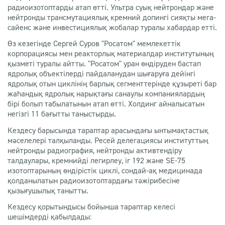
радиоизотоптарды атап өтті. Ультра суық нейтрондар және
нейтронды трансмутациялық кремний допингі сияқты мега-
сайенс және инвестициялық жобалар туралы хабардар етті.
Өз кезегінде Сергей Суров "Росатом" мемлекеттік
корпорациясы мен реакторлық материалдар институтының
қызметі туралы айтты. "Росатом" уран өндіруден бастап
ядролық объектілерді пайдаланудан шығаруға дейінгі
ядролық отын циклінің барлық сегменттерінде құзыреті бар
жаһандық ядролық нарықтағы санаулы компаниялардың
бірі болып табылатынын атап өтті. Холдинг айналысатын
негізгі 11 бағытты таныстырды.
Кездесу барысында тараптар арасындағы ынтымақтастық
мәселелері талқыланды. Ресей делегациясы институттың
нейтронды радиография, нейтронды активтендіру
талдаулары, кремнийді легирлеу, ir 192 және SE-75
изотоптарының өндірістік циклі, сондай-ақ медицинада
қолданылатын радиоизотоптардағы тәжірибесіне
қызығушылық танытты.
Кездесу қорытындысы бойынша тараптар келесі
шешімдерді қабылдады: