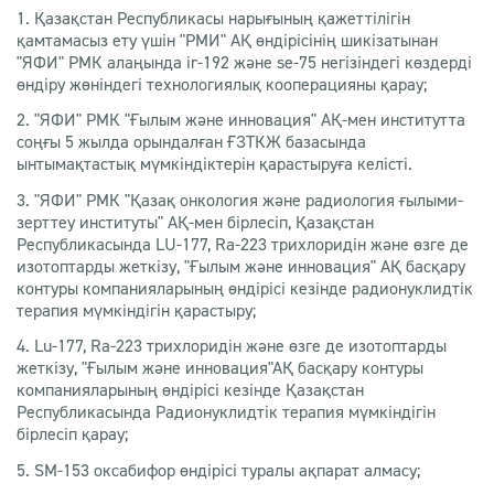
1. Қазақстан Республикасы нарығының қажеттілігін
қамтамасыз ету үшін "РМИ" АҚ өндірісінің шикізатынан
"ЯФИ" РМК алаңында ir-192 және se-75 негізіндегі көздерді
өндіру жөніндегі технологиялық кооперацияны қарау;
2. "ЯФИ" РМК "Ғылым және инновация" АҚ-мен институтта
соңғы 5 жылда орындалған ҒЗТКЖ базасында
ынтымақтастық мүмкіндіктерін қарастыруға келісті.
3. "ЯФИ" РМК "Қазақ онкология және радиология ғылыми-
зерттеу институты" АҚ-мен бірлесіп, Қазақстан
Республикасында LU-177, Ra-223 трихлоридін және өзге де
изотоптарды жеткізу, "Ғылым және инновация" АҚ басқару
контуры компанияларының өндірісі кезінде радионуклидтік
терапия мүмкіндігін қарастыру;
4. Lu-177, Ra-223 трихлоридін және өзге де изотоптарды
жеткізу, "Ғылым және инновация"АҚ басқару контуры
компанияларының өндірісі кезінде Қазақстан
Республикасында Радионуклидтік терапия мүмкіндігін
бірлесіп қарау;
5. SM-153 оксабифор өндірісі туралы ақпарат алмасу;