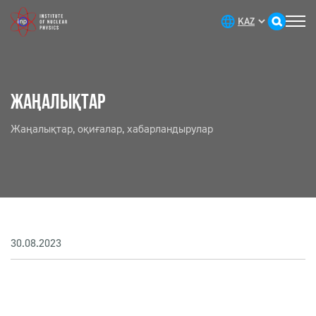
ЖАҢАЛЫҚТАР
Жаңалықтар, оқиғалар, хабарландырулар
30.08.2023