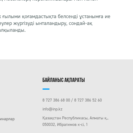
к ғылыми қоғамдастықта белсенді ұстанымға ие
еулер жүргізуді ынталандыру, сондай-ақ
алқыланды.
БАЙЛАНЫС АҚПАРАТЫ
8 727 386 68 00
8 727 386 52 60
info@inp.kz
Қазақстан Республикасы, Алматы қ.,
инарлар
050032, Ибрагимов к-сі, 1