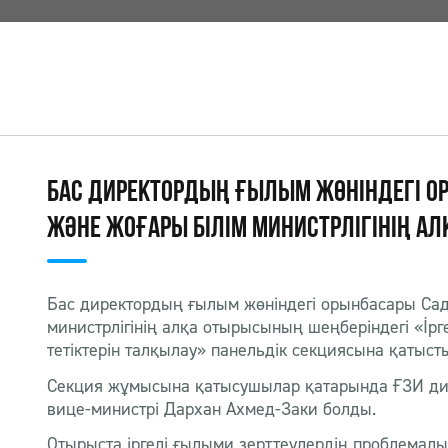
БАС ДИРЕКТОРДЫҢ ҒЫЛЫМ ЖӨНІНДЕГІ О
ЖӘНЕ ЖОҒАРЫ БІЛІМ МИНИСТРЛІГІНІҢ А
Бас директордың ғылым жөніндегі орынбасары Са
министрлігінің алқа отырысының шеңберіндегі «Ір
тетіктерін талқылау» панельдік секциясына қатыст
Секция жұмысына қатысушылар қатарында ҒЗИ ди
вице-министрі Дархан Ахмед-Заки болды.
Отырыста іргелі ғылыми зерттеулердің проблемалық