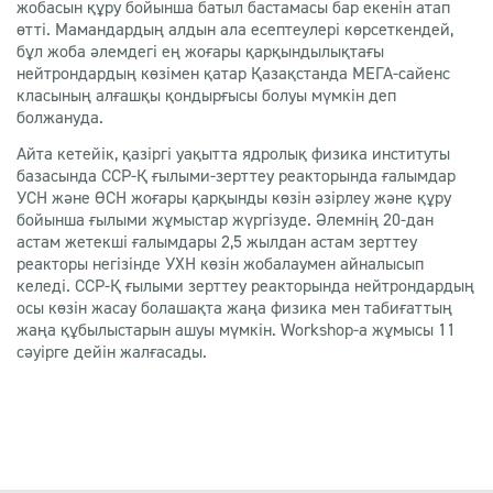
жобасын құру бойынша батыл бастамасы бар екенін атап
өтті. Мамандардың алдын ала есептеулері көрсеткендей,
бұл жоба әлемдегі ең жоғары қарқындылықтағы
нейтрондардың көзімен қатар Қазақстанда МЕГА-сайенс
класының алғашқы қондырғысы болуы мүмкін деп
болжануда.
Айта кетейік, қазіргі уақытта ядролық физика институты
базасында ССР-Қ ғылыми-зерттеу реакторында ғалымдар
УСН және ӨСН жоғары қарқынды көзін әзірлеу және құру
бойынша ғылыми жұмыстар жүргізуде. Әлемнің 20-дан
астам жетекші ғалымдары 2,5 жылдан астам зерттеу
реакторы негізінде УХН көзін жобалаумен айналысып
келеді. ССР-Қ ғылыми зерттеу реакторында нейтрондардың
осы көзін жасау болашақта жаңа физика мен табиғаттың
жаңа құбылыстарын ашуы мүмкін. Workshop-a жұмысы 11
сәуірге дейін жалғасады.