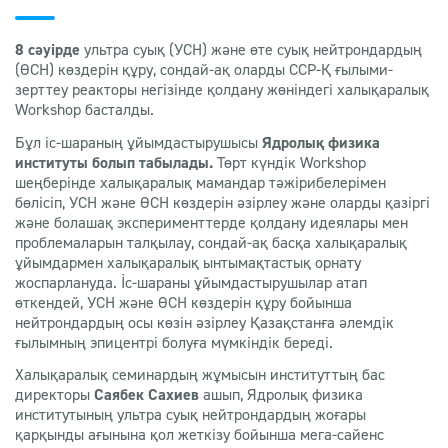
8 сәуірде
ультра суық (УСН) және өте суық нейтрондардың
(ӨСН) көздерін құру, сондай-ақ оларды ССР-Қ ғылыми-
зерттеу реакторы негізінде қолдану жөніндегі халықаралық
Workshop басталды.
Бұл іс-шараның ұйымдастырушысы
Ядролық физика
институты болып табылады.
Төрт күндік Workshop
шеңберінде халықаралық мамандар тәжірибелерімен
бөлісіп, УСН және ӨСН көздерін әзірлеу және оларды қазіргі
және болашақ эксперименттерде қолдану идеялары мен
проблемаларын талқылау, сондай-ақ басқа халықаралық
ұйымдармен халықаралық ынтымақтастық орнату
жоспарлануда. Іс-шараны ұйымдастырушылар атап
өткендей, УСН және ӨСН көздерін құру бойынша
нейтрондардың осы көзін әзірлеу Қазақстанға әлемдік
ғылымның эпицентрі болуға мүмкіндік береді.
Халықаралық семинардың жұмысын институттың бас
директоры
Саябек Сахиев
ашып, Ядролық физика
институтының ультра суық нейтрондардың жоғары
қарқынды ағынына қол жеткізу бойынша мега-сайенс