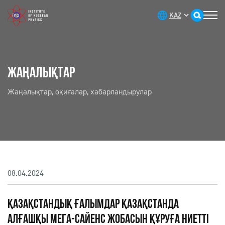
ЖАҢАЛЫҚТАР
Жаңалықтар, оқиғалар, хабарландырулар
08.04.2024
ҚАЗАҚСТАНДЫҚ ҒАЛЫМДАР ҚАЗАҚСТАНДА
АЛҒАШҚЫ МЕГА-САЙЕНС ЖОБАСЫН ҚҰРУҒА НИЕТТІ