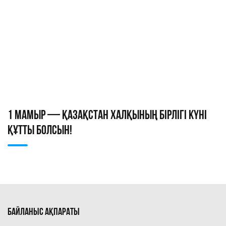
1 МАМЫР — ҚАЗАҚСТАН ХАЛҚЫНЫҢ БІРЛІГІ КҮНІ
ҚҰТТЫ БОЛСЫН!
БАЙЛАНЫС АҚПАРАТЫ